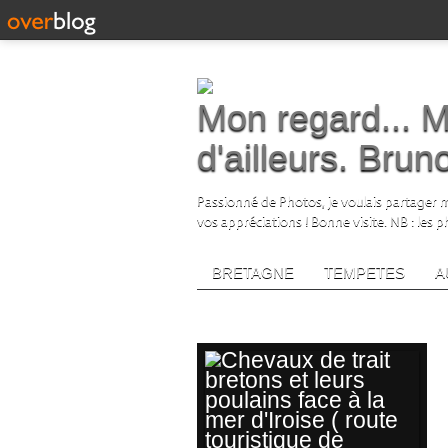
Mon regard... M
d'ailleurs. Bru
Passionné de Photos, je voulais partager me
vos appréciations ! Bonne visite. NB : les 
BRETAGNE
TEMPETES
A
chevauxdetrait