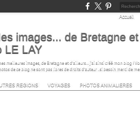
Accueil
es images... de Bretagne et
no LE LAY
s meilleures images, de Bretagne et d'ailleurs... j'ai ainsi créé mon blog ! V
photos de ce blog ne sont pas libres de droits d'auteur ..si besoin merci de me
UTRES REGIONS
VOYAGES
PHOTOS ANIMALIERES