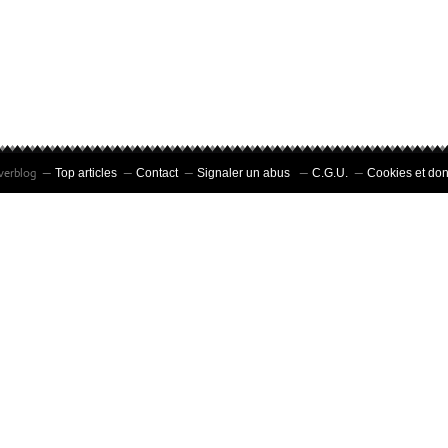
Overblog
Top articles
Contact
Signaler un abus
C.G.U.
Cookies et do