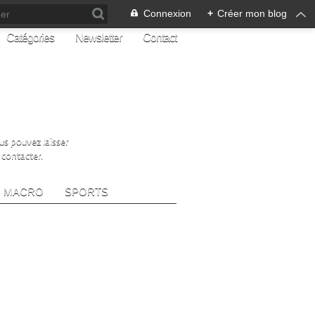
Connexion
+
Créer mon blog
Catégories
Newsletter
Contact
ous pouvez laisser
 contacter.
MACRO
SPORTS