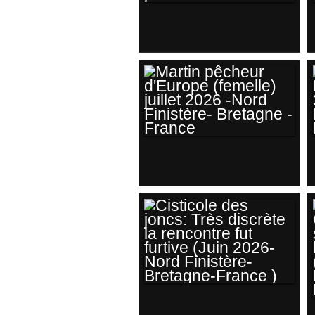
GRIMPEREAU DES
JARDINS
(OBSERVATOIRE
CHANTECOQ- LAC
DU DER -MARNE-
FRANCE ) JUILLET
2026
MARTIN PÊCHEUR
D'EUROPE
(FEMELLE) JUILLET
2026 -NORD
FINISTÈRE-
BRETAGNE -
FRANCE