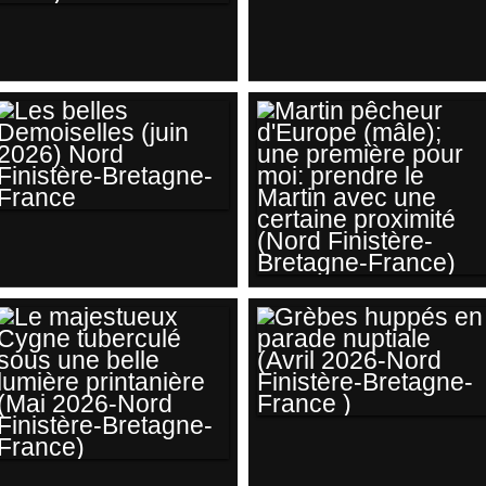
COUCOU GRIS
BALBUZARD
JUVÉNILE (GIVRY
PÊCHEUR EN VOL
EN ARGONNE-
STATIONNAIRE ;
MARNE-FRANCE -
BELVAL EN
JUILLET 2026)
ARGONNE -MARNE-
FRANCE (JUILLET
2026)
LES BELLES
DEMOISELLES
(JUIN 2026) NORD
MARTIN PÊCHEUR
FINISTÈRE-
D'EUROPE (MÂLE);
BRETAGNE-
UNE PREMIÈRE
FRANCE
POUR MOI:
PRENDRE LE
GRÈBES HUPPÉS