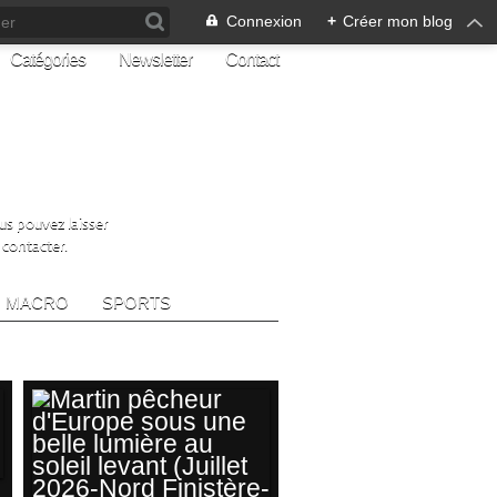
Connexion
+
Créer mon blog
Catégories
Newsletter
Contact
ous pouvez laisser
 contacter.
MACRO
SPORTS