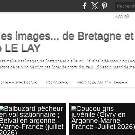
Accueil
es images... de Bretagne et
no LE LAY
s meilleures images, de Bretagne et d'ailleurs... j'ai ainsi créé mon blog ! V
photos de ce blog ne sont pas libres de droits d'auteur ..si besoin merci de me
UTRES REGIONS
VOYAGES
PHOTOS ANIMALIERES