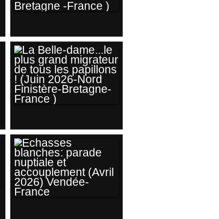
MARTIN PÊCHEUR
D'EUROPE SOUS
UNE BELLE
LUMIÈRE AU
SOLEIL LEVANT
(JUILLET 2026-
NORD FINISTÈRE-
BRETAGNE -
LA BELLE-
FRANCE )
DAME...LE PLUS
GRAND
MIGRATEUR DE
TOUS LES
PAPILLONS ! (JUIN
2026-NORD