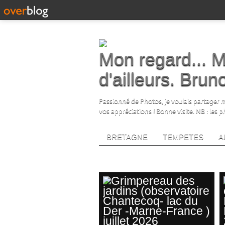
Mon regard... M
d'ailleurs. Bru
Passionné de Photos, je voulais partager me
vos appréciations ! Bonne visite. NB : les 
BRETAGNE
TEMPETES
A
widelifephotography