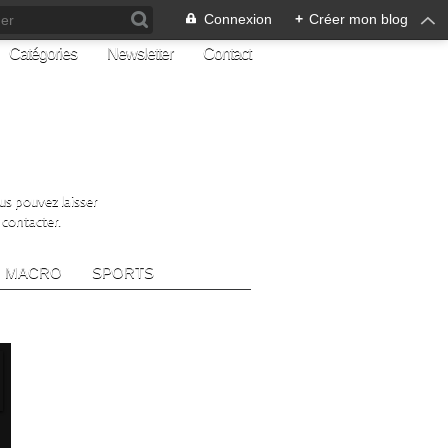
Connexion
+
Créer mon blog
Catégories
Newsletter
Contact
ous pouvez laisser
 contacter.
MACRO
SPORTS