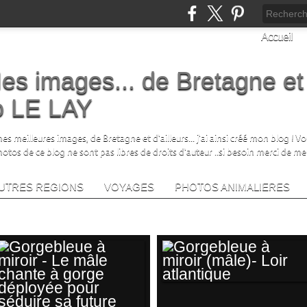
Accueil
es images... de Bretagne et
no LE LAY
s meilleures images, de Bretagne et d'ailleurs... j'ai ainsi créé mon blog ! V
photos de ce blog ne sont pas libres de droits d'auteur ..si besoin merci de me
UTRES REGIONS
VOYAGES
PHOTOS ANIMALIERES