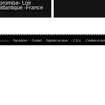
GORGEBLEUE À
MIROIR (MÂLE)-
LOIR ATLANTIQUE
GORGEBLEUE À
MIROIR - LE MÂLE
CHANTE À GORGE
Overblog
Top articles
Contact
Signaler un abus
C.G.U.
Cookies et do
DÉPLOYÉE POUR
SÉDUIRE SA
FUTURE PROMISE-
LOIR ATLANTIQUE -
FRANCE