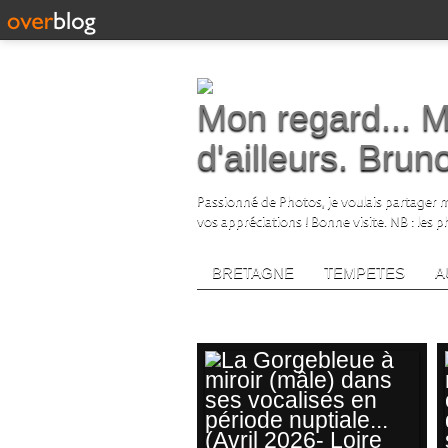
Mon regard... M
d'ailleurs. Bru
Passionné de Photos, je voulais partager me
vos appréciations ! Bonne visite. NB : les 
BRETAGNE
TEMPETES
A
gorgebleueamiroir