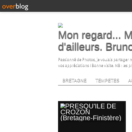
Mon regard... M
d'ailleurs. Bru
Passionné de Photos, je voulais partager me
vos appréciations ! Bonne visite. NB : les 
BRETAGNE
TEMPETES
A
morgat