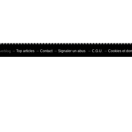
Overblog
Top articles
Contact
Signaler un abus
C.G.U.
Cookies et do