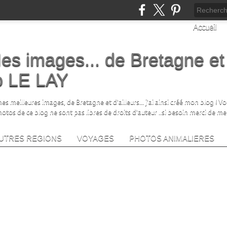
Accueil
es images... de Bretagne et
no LE LAY
s meilleures images, de Bretagne et d'ailleurs... j'ai ainsi créé mon blog ! V
photos de ce blog ne sont pas libres de droits d'auteur ..si besoin merci de me
UTRES REGIONS
VOYAGES
PHOTOS ANIMALIERES