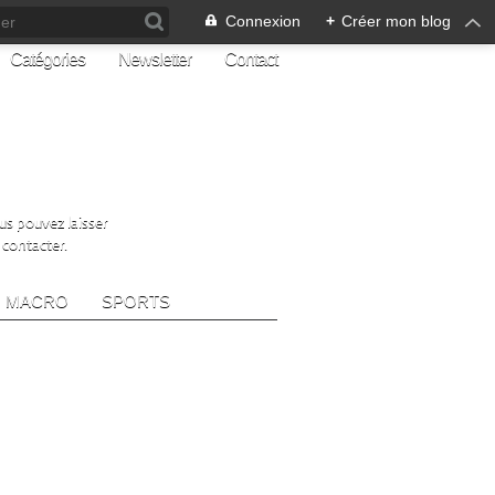
Connexion
+
Créer mon blog
Catégories
Newsletter
Contact
ous pouvez laisser
 contacter.
MACRO
SPORTS