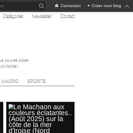
Connexion
+
Créer mon blog
Catégories
Newsletter
Contact
ous pouvez laisser
 contacter.
MACRO
SPORTS