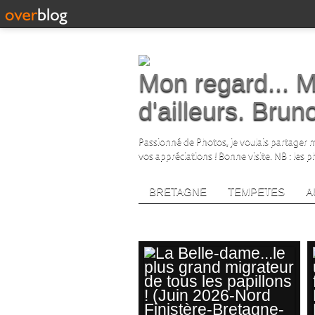
Mon regard... M
d'ailleurs. Bru
Passionné de Photos, je voulais partager me
vos appréciations ! Bonne visite. NB : les 
BRETAGNE
TEMPETES
A
papillondefrance