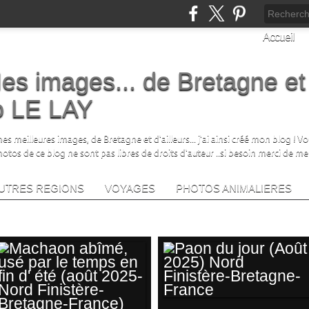
Accueil
es images... de Bretagne et
no LE LAY
s meilleures images, de Bretagne et d'ailleurs... j'ai ainsi créé mon blog ! V
photos de ce blog ne sont pas libres de droits d'auteur ..si besoin merci de me
UTRES REGIONS
VOYAGES
PHOTOS ANIMALIERES