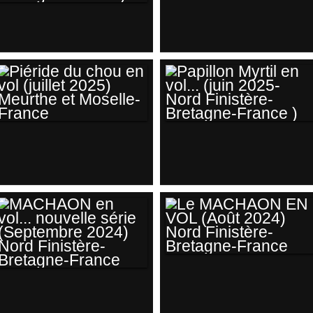
PAON DU JOUR
MACHAON ABÎMÉ,
(AOÛT 2025) NORD
USÉ PAR LE TEMPS
FINISTÈRE-
EN FIN D' ÉTÉ
BRETAGNE-
(AOÛT 2025-NORD
FRANCE
FINISTÈRE-
BRETAGNE-
FRANCE)
PIÉRIDE DU CHOU
PAPILLON MYRTIL
EN VOL (JUILLET
EN VOL... (JUIN
2025) MEURTHE ET
2025- NORD
MOSELLE-FRANCE
FINISTÈRE-
BRETAGNE-
FRANCE )
LE MACHAON EN
MACHAON EN