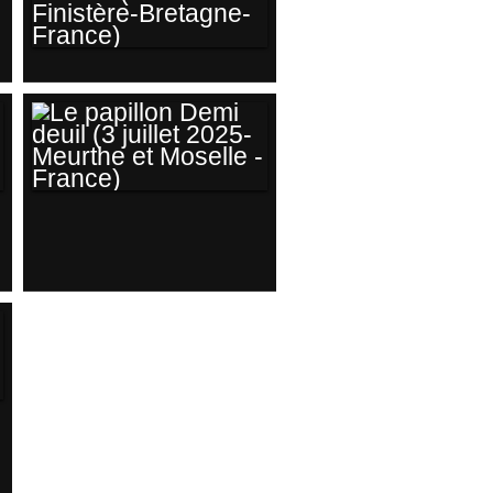
LE MACHAON AUX
COULEURS
ÉCLATANTES..
(AOÛT 2025) SUR
LA CÔTE DE LA
LE PAPILLON DEMI
MER D'IROISE
DEUIL (3 JUILLET
(NORD FINISTÈRE-
2025-MEURTHE ET
BRETAGNE-
MOSELLE -
FRANCE)
FRANCE)