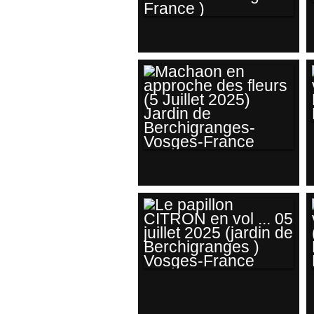
LA BELLE-
DAME...LE PLUS
GRAND
MIGRATEUR DE
TOUS LES
PAPILLONS ! (JUIN
2026-NORD
FINISTÈRE-
MACHAON EN
BRETAGNE-
APPROCHE DES
FRANCE )
FLEURS (5 JUILLET
2025) JARDIN DE
BERCHIGRANGES-
VOSGES-FRANCE
LE PAPILLON