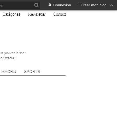
Connexion
+
Créer mon blog
Catégories
Newsletter
Contact
ous pouvez laisser
 contacter.
MACRO
SPORTS