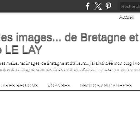
Accueil
es images... de Bretagne et
no LE LAY
s meilleures images, de Bretagne et d'ailleurs... j'ai ainsi créé mon blog ! V
photos de ce blog ne sont pas libres de droits d'auteur ..si besoin merci de me
UTRES REGIONS
VOYAGES
PHOTOS ANIMALIERES