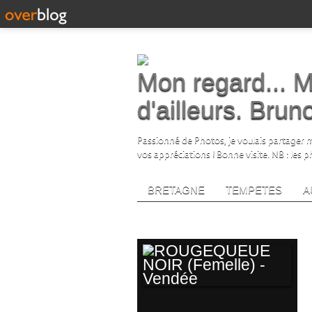
Mon regard... M
d'ailleurs. Bru
Passionné de Photos, je voulais partager me
vos appréciations ! Bonne visite. NB : les 
BRETAGNE
TEMPETES
A
rougequeue