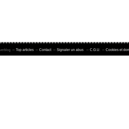
Overblog
Top articles
Contact
Signaler un abus
C.G.U.
Cookies et do