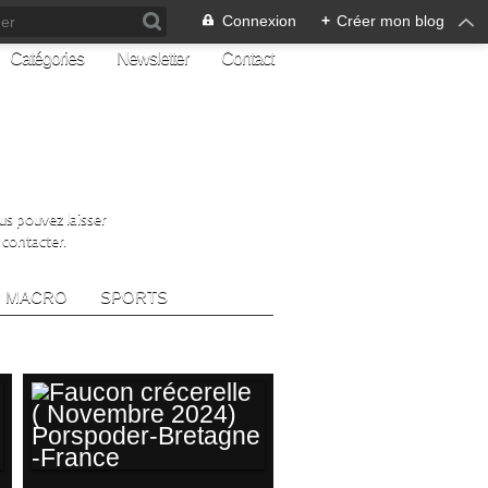
Connexion
+
Créer mon blog
Catégories
Newsletter
Contact
ous pouvez laisser
 contacter.
MACRO
SPORTS