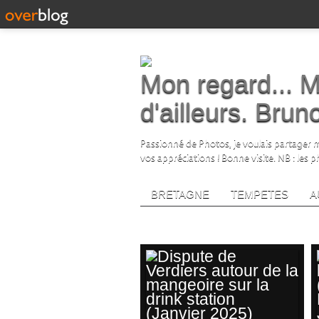
Mon regard... M
d'ailleurs. Bru
Passionné de Photos, je voulais partager me
vos appréciations ! Bonne visite. NB : les 
BRETAGNE
TEMPETES
A
widelifephotography