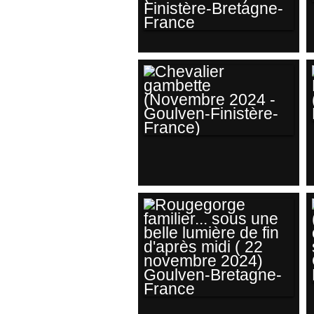
DISPUTE DE
VERDIERS AUTOUR
DE LA MANGEOIRE
SUR LA DRINK
STATION (JANVIER
2025) FINISTÈRE-
CHEVALIER
BRETAGNE-
GAMBETTE
FRANCE
(NOVEMBRE 2024 -
GOULVEN-
FINISTÈRE-
FRANCE)