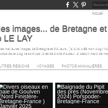
Accueil
es images... de Bretagne et
no LE LAY
s meilleures images, de Bretagne et d'ailleurs... j'ai ainsi créé mon blog ! V
photos de ce blog ne sont pas libres de droits d'auteur ..si besoin merci de me
UTRES REGIONS
VOYAGES
PHOTOS ANIMALIERES