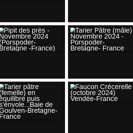
BAIGNADE DU PIPIT
DIVERS OISEAUX
DES PRÈS
EN BAIE DE
(NOVEMBRE 2024)
GOULVEN (NORD
PORSPODER-
FINISTÈRE-
BRETAGNE-
BRETAGNE-
FRANCE
FRANCE ) JANVIER
2025
PIPIT DES PRÈS -
TARIER PÂTRE
NOVEMBRE 2024
(MÂLE) NOVEMBRE
(PORSPODER-
2024 -PORSPODER-
BRETAGNE -
BRETAGNE-
FRANCE)
FRANCE
FAUCON
CRÉCERELLE