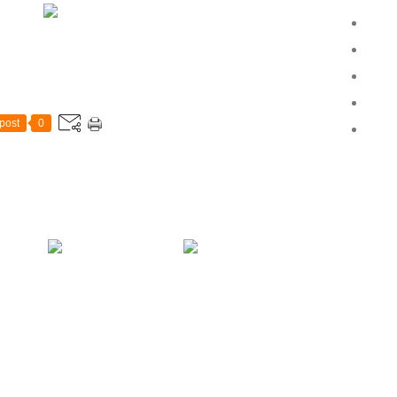
Tony
Vinc
GAL
post
0
Homm
n
 la mer
La Gorgebleue à
Phare du Four et Mer
026)
miroir (mâle) dans
d'Iroise sous une