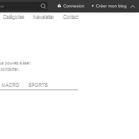
Connexion
+
Créer mon blog
Catégories
Newsletter
Contact
ous pouvez laisser
 contacter.
MACRO
SPORTS
Z-MOI
e ma page