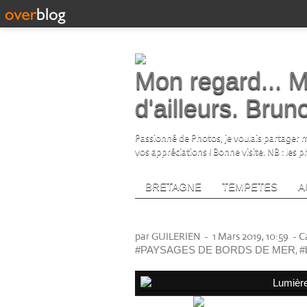
Mon regard... M
d'ailleurs. Bru
Passionné de Photos, je voulais partager me
vos appréciations ! Bonne visite. NB : les 
BRETAGNE
TEMPETES
A
Lumière d'un soir... sur l
par GUILERIEN
-
1 Mars 2019, 10:59
-
C
,
#PAYSAGES DE BORDS DE MER
#