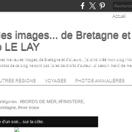
Accueil
es images... de Bretagne et
no LE LAY
s meilleures images, de Bretagne et d'ailleurs... j'ai ainsi créé mon blog ! V
photos de ce blog ne sont pas libres de droits d'auteur ..si besoin merci de me
UTRES REGIONS
VOYAGES
PHOTOS ANIMALIERES
a côte.
SUIVE
atégories :
,
,
#BORDS DE MER
#FINISTERE
,
bretagne
#mer iroise
Lik
LIENS