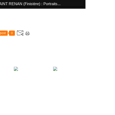
post
0
se
Martin pêcheur
effets
Martin pêcheur
d'Europe (femelle)
t 2026 -
d'Europe sous une
juillet 2026 -Nord
belle lumière au soleil
Finistère- Bretagne -