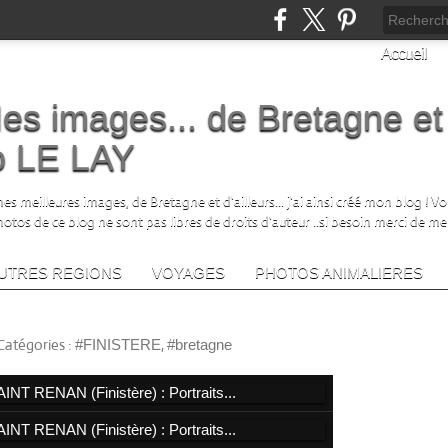
Accueil
es images... de Bretagne et
no LE LAY
s meilleures images, de Bretagne et d'ailleurs... j'ai ainsi créé mon blog ! V
photos de ce blog ne sont pas libres de droits d'auteur ..si besoin merci de me
UTRES REGIONS
VOYAGES
PHOTOS ANIMALIERES
NAN (Finistère) : Portraits...
SUIVE
Catégories :
,
#FINISTERE
#bretagne
Lik
LIENS