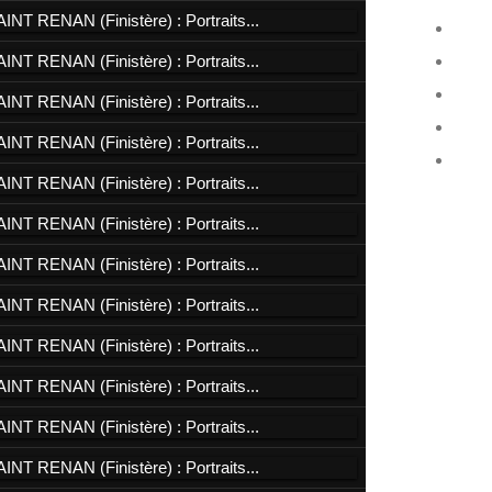
Tony
Vinc
GAL
Homm