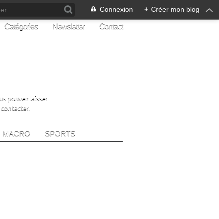
Connexion
+
Créer mon blog
Catégories
Newsletter
Contact
ous pouvez laisser
 contacter.
MACRO
SPORTS
Z-MOI
e ma page