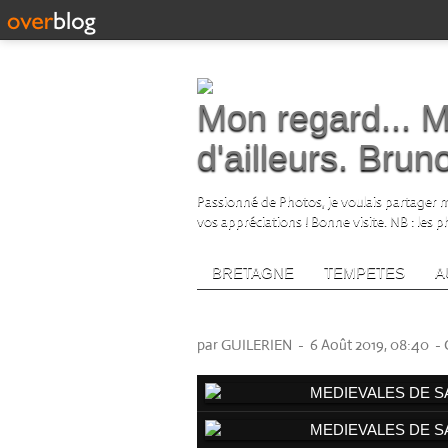
Mon regard... M
d'ailleurs. Bru
Passionné de Photos, je voulais partager me
vos appréciations ! Bonne visite. NB : les 
BRETAGNE
TEMPETES
A
MEDIEVALES DE SAINT RE
par GUILERIEN
-
6 Août 2019, 08:40
-