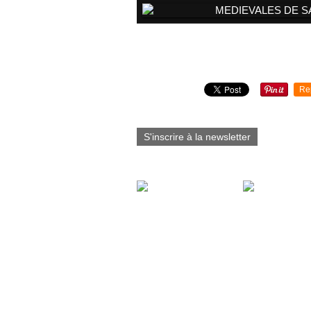
Partager cet article
Re
S'inscrire à la newsletter
Vous aimerez aussi :
Martin pêcheur
Moineaux qui 
d'Europe (mâle)
baignent (avec 
nouvelle série -Nord
d'eau....) Juille
finistère-Bretagne-
Nord Finistère-