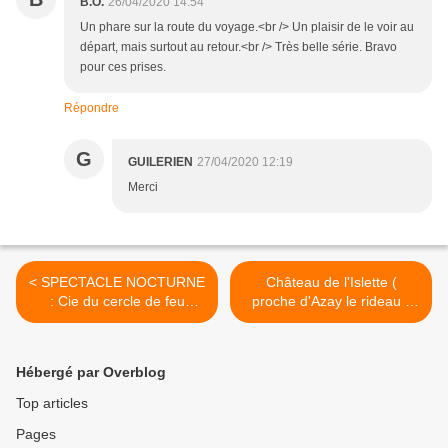
B.O.
26/04/2020 14:54
Un phare sur la route du voyage.<br /> Un plaisir de le voir au
départ, mais surtout au retour.<br /> Très belle série. Bravo
pour ces prises.
Répondre
G
GUILERIEN
27/04/2020 12:19
Merci
< SPECTACLE NOCTURNE
Château de l'Islette (
: Cie du cercle de feu
proche d'Azay le rideau -
(Médiévales de Saint
Touraine) - août 2015 >
Renan 2017)
Hébergé par Overblog
Top articles
Pages