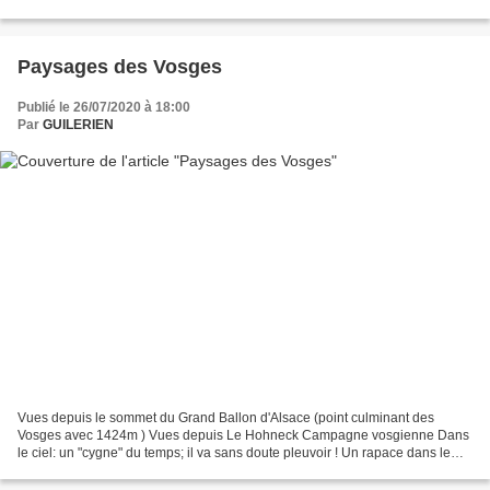
Paysages des Vosges
Publié le 26/07/2020 à 18:00
Par
GUILERIEN
Vues depuis le sommet du Grand Ballon d'Alsace (point culminant des
Vosges avec 1424m ) Vues depuis Le Hohneck Campagne vosgienne Dans
le ciel: un "cygne" du temps; il va sans doute pleuvoir ! Un rapace dans le
ciel tourmenté. Le lac blanc Le lac...