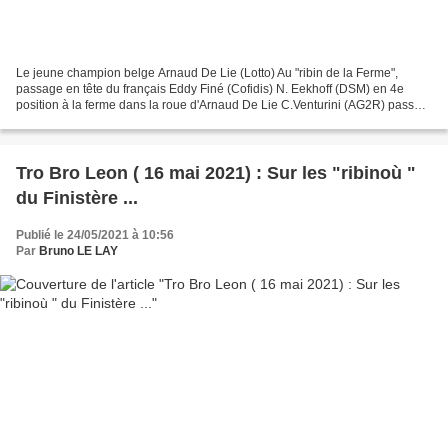
Le jeune champion belge Arnaud De Lie (Lotto) Au "ribin de la Ferme",
passage en tête du français Eddy Finé (Cofidis) N. Eekhoff (DSM) en 4e
position à la ferme dans la roue d'Arnaud De Lie C.Venturini (AG2R) passe
en 5e position à la ferme L'italien...
Tro Bro Leon ( 16 mai 2021) : Sur les "ribinoù "
du Finistère ...
Publié le 24/05/2021 à 10:56
Par
Bruno LE LAY