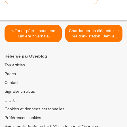
< Tarier pâtre...sous une
Chardonnerets élégants sur
lumière hivernale
ma drink station (Janvier
(Décembre 2025) Nord
2026) Nord Finistère-
Finistère-Bretagne-France
Bretagne-France >
Hébergé par Overblog
Top articles
Pages
Contact
Signaler un abus
C.G.U.
Cookies et données personnelles
Préférences cookies
Voir le profil de Bruno LE LAY sur le portail Overblog