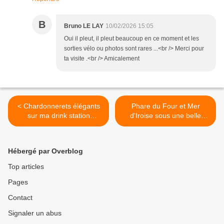
B
Bruno LE LAY
10/02/2026 15:05
Oui il pleut, il pleut beaucoup en ce moment et les
sorties vélo ou photos sont rares ...<br /> Merci pour
ta visite .<br /> Amicalement
< Chardonnerets élégants
Phare du Four et Mer
sur ma drink station
d'Iroise sous une belle
(Janvier 2026) Nord
lumière d'hiver (Janvier
Finistère-Bretagne-France
2026) Nord Finistère-
Bretagne-France >
Hébergé par Overblog
Top articles
Pages
Contact
Signaler un abus