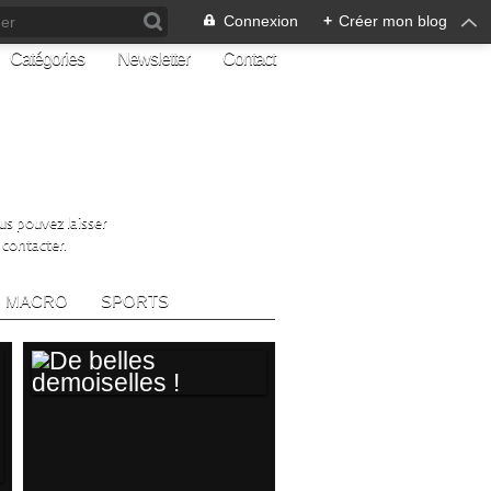
Connexion
+
Créer mon blog
Catégories
Newsletter
Contact
ous pouvez laisser
 contacter.
MACRO
SPORTS
DE BELLES