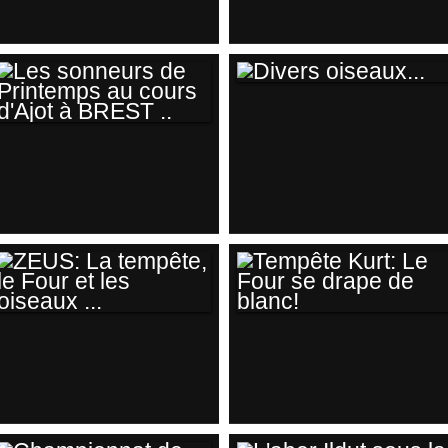
DANS LA ROSÉE ...
LA SEMAINE DU
GOLFE DU
MORBIHAN
(EDITION 2017 DU
DIVERS OISEAUX...
22 AU 28 MAI
LES SONNEURS DE
DERNIER)... VUE DE
PRINTEMPS AU
LARMOR-BADEN.
COURS D'AJOT À
BREST ..
ZEUS: LA TEMPÊTE,
TEMPÊTE KURT: LE
LE FOUR ET LES
FOUR SE DRAPE
OISEAUX ...
DE BLANC!