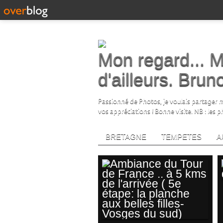
Mon regard... M
d'ailleurs. Bru
Passionné de Photos, je voulais partager me
vos appréciations ! Bonne visite. NB : les 
BRETAGNE
TEMPETES
A