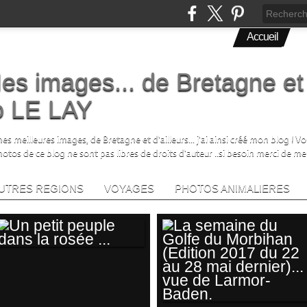
Accueil
es images... de Bretagne et
no LE LAY
s meilleures images, de Bretagne et d'ailleurs... j'ai ainsi créé mon blog ! V
photos de ce blog ne sont pas libres de droits d'auteur ..si besoin merci de me
UTRES REGIONS
VOYAGES
PHOTOS ANIMALIERES
UN PETIT PEUPLE