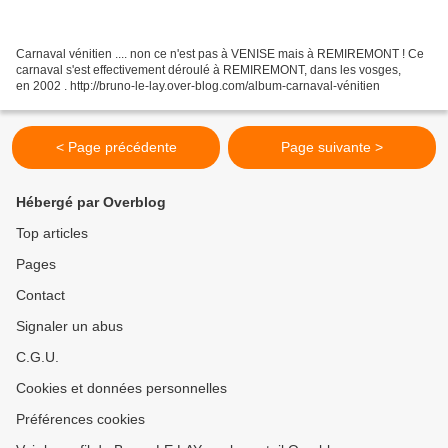
Carnaval vénitien .... non ce n'est pas à VENISE mais à REMIREMONT ! Ce
carnaval s'est effectivement déroulé à REMIREMONT, dans les vosges,
en 2002 . http://bruno-le-lay.over-blog.com/album-carnaval-vénitien
< Page précédente
Page suivante >
Hébergé par Overblog
Top articles
Pages
Contact
Signaler un abus
C.G.U.
Cookies et données personnelles
Préférences cookies