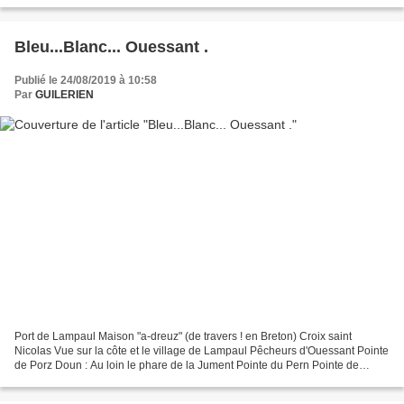
Bleu...Blanc... Ouessant .
Publié le 24/08/2019 à 10:58
Par
GUILERIEN
Port de Lampaul Maison "a-dreuz" (de travers ! en Breton) Croix saint
Nicolas Vue sur la côte et le village de Lampaul Pêcheurs d'Ouessant Pointe
de Porz Doun : Au loin le phare de la Jument Pointe du Pern Pointe de
Kadoran Phare du Créac'h Phare du...