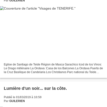
Par
GUILERIEN
Eglise de Santiago de Teide Région de Masca Garachico Icod de los Vinos:
Le Drago millénaire La Orotava :Casa de los Balcones La Orotava Puerto de
la Cruz Basilique de Candelaria Los Christianos Parc national du Teide
(volcan de 3718 mètres ) Île de...
Lumière d'un soir... sur la côte.
Publié le 01/03/2019 à 10:59
Par
GUILERIEN