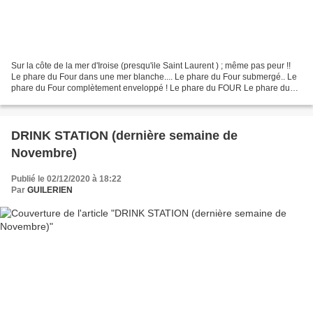
Sur la côte de la mer d'Iroise (presqu'ile Saint Laurent ) ; même pas peur !!
Le phare du Four dans une mer blanche.... Le phare du Four submergé.. Le
phare du Four complètement enveloppé ! Le phare du FOUR Le phare du
FOUR (enveloppé) Mer d'iroise blanche Mer...
DRINK STATION (dernière semaine de
Novembre)
Publié le 02/12/2020 à 18:22
Par
GUILERIEN