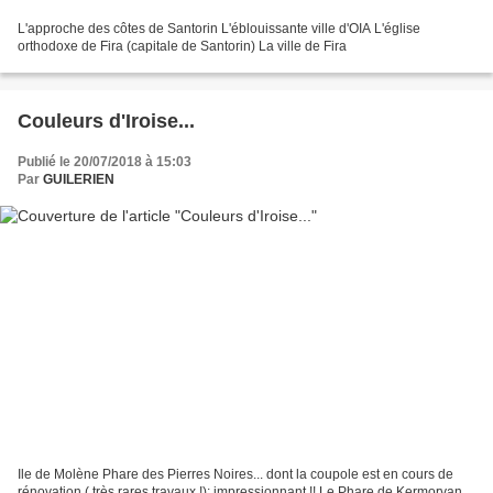
L'approche des côtes de Santorin L'éblouissante ville d'OIA L'église
orthodoxe de Fira (capitale de Santorin) La ville de Fira
Couleurs d'Iroise...
Publié le 20/07/2018 à 15:03
Par
GUILERIEN
Ile de Molène Phare des Pierres Noires... dont la coupole est en cours de
rénovation ( très rares travaux !); impressionnant !! Le Phare de Kermorvan,