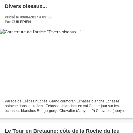
Divers oiseaux...
Publié le 09/06/2017 à 09:56
Par
GUILERIEN
Parade de Grèbes huppés. Grand cormoran Echasse blanche Echasse
balnche dans les reflets.. Echasses blanches en vol Contre-jour sur les
échasses blanches Rouge-gorge Chevalier (Aboyeur ?) Chevalier (aboyeur
?) Martin pêcheur dans son environnement
Le Tour en Bretagne: côte de la Roche du feu