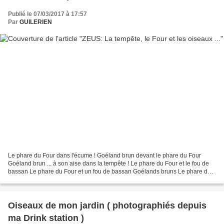
Publié le 07/03/2017 à 17:57
Par
GUILERIEN
Le phare du Four dans l'écume ! Goéland brun devant le phare du Four
Goéland brun ... à son aise dans la tempête ! Le phare du Four et le fou de
bassan Le phare du Four et un fou de bassan Goélands bruns Le phare du
Four et un fou de bassan au raz de...
Oiseaux de mon jardin ( photographiés depuis
ma Drink station )