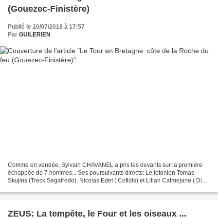
(Gouezec-Finistère)
Publié le 20/07/2018 à 17:57
Par
GUILERIEN
Comme en vendée, Sylvain CHAVANEL a pris les devants sur la première
échappée de 7 hommes... Ses poursuivants directs: Le letonien Tomas
Skujins (Treck Segafredo), Nicolas Edet ( Cofidis) et Lilian Calmejane ( Diect
Energie)...
ZEUS: La tempête, le Four et les oiseaux ...