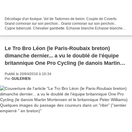
Décollage d'un foulque. Vol de Tadornes de belon. Couple de Coverts.
Grand cormoran sur son perchoir... Grand cormoran sur son perchoir...
Cygne tuberculé. Chevalier gambette. Echasse blanche Echasse blanche
Coverts dans la brume... Cygne tuberculé. Cygne...
Le Tro Bro Léon (le Paris-Roubaix breton)
dimanche dernier... a vu le doublé de l'équipe
britannique One Pro Cycling (le danois Martin
Mortensen et le britannique Peter Williams).
Publié le 20/04/2016 à 10:34
Quelques images du passage des coureurs
Par
GUILERIEN
dans un "ribin" ("sentier empierré " en breton)