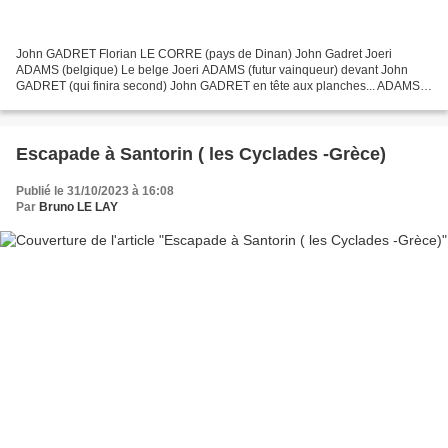
John GADRET Florian LE CORRE (pays de Dinan) John Gadret Joeri
ADAMS (belgique) Le belge Joeri ADAMS (futur vainqueur) devant John
GADRET (qui finira second) John GADRET en tête aux planches... ADAMS
aux planches... Florian LE CORRE (qui complètera...
Escapade à Santorin ( les Cyclades -Grèce)
Publié le 31/10/2023 à 16:08
Par
Bruno LE LAY